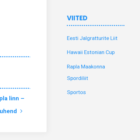
VIITED
Eesti Jalgratturite Liit
Hawaii Estonian Cup
Rapla Maakonna
Spordiliit
Sportos
la linn –
juhend