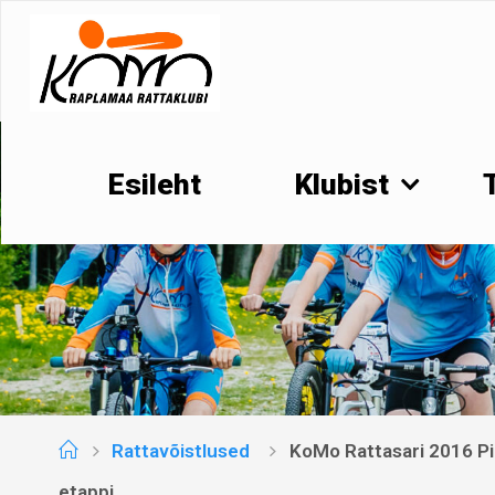
Skip
to
content
Esileht
Klubist
Home
Rattavõistlused
KoMo Rattasari 2016 Pir
etappi.