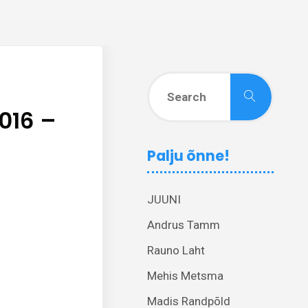
Search
Search
for:
2016 –
Palju õnne!
JUUNI
Andrus Tamm
Rauno Laht
Mehis Metsma
Madis Randpõld