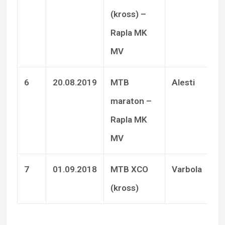
(kross) –
Rapla MK
MV
6
20.08.2019
MTB
Alesti
J
maraton –
Rapla MK
MV
7
01.09.2018
MTB XCO
Varbola
J
(kross)