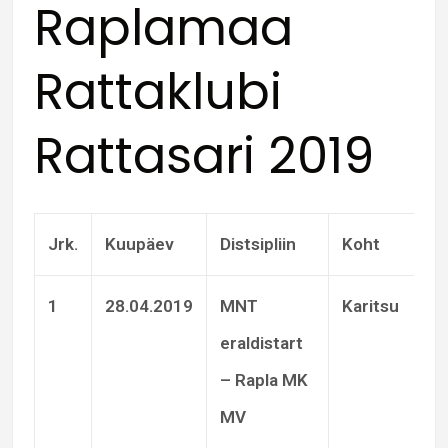
Raplamaa
Rattaklubi
Rattasari 2019
Jrk.
Kuupäev
Distsipliin
Koht
J
1
28.04.2019
MNT
Karitsu
J
eraldistart
– Rapla MK
MV