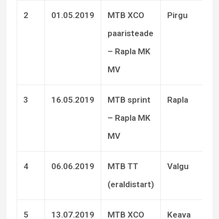
2
01.05.2019
MTB XCO
Pirgu
J
paaristeade
– Rapla MK
MV
3
16.05.2019
MTB sprint
Rapla
J
– Rapla MK
MV
4
06.06.2019
MTB TT
Valgu
J
(eraldistart)
5
13.07.2019
MTB XCO
Keava
J