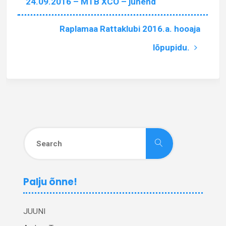
24.09.2016 – MTB XCO – juhend
Raplamaa Rattaklubi 2016.a. hooaja
lõpupidu.
Search
Search
for:
Palju õnne!
JUUNI