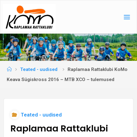
Skip
to
content
Home
Teated - uudised
Raplamaa Rattaklubi KoMo
Keava Sügiskross 2016 – MTB XCO – tulemused
Teated - uudised
Raplamaa Rattaklubi