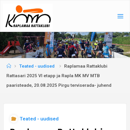
Skip
to
content
Home
Teated - uudised
Raplamaa Rattaklubi
Rattasari 2025 VI etapp ja Rapla MK MV MTB
paaristeade, 20.08.2025 Pirgu terviserada- juhend
Teated - uudised